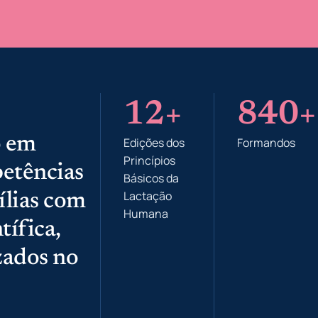
12
+
840
+
o em
Edições dos
Formandos
Princípios
etências
Básicos da
Lactação
ílias com
Humana​
tífica,
zados no