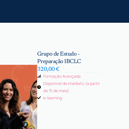
Grupo de Estudo -
Preparação IBCLC
320,00
€
Formação Avançada
Disponível de imediato (a partir
de 15 de maio)
e-learning