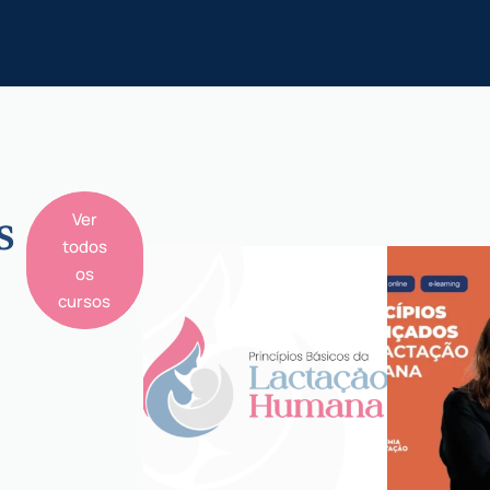
Ver
s
todos
os
cursos