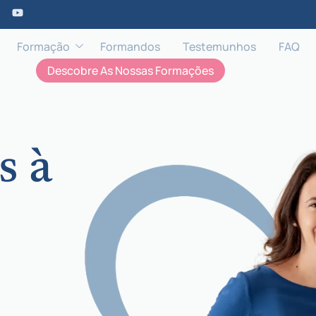
Formação
Formandos
Testemunhos
FAQ
Descobre As Nossas Formações
s à