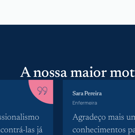
A nossa maior mot
Sara Pereira
Enfermeira
ssionalismo
Agradeço mais um
contrá-las já
conhecimentos par