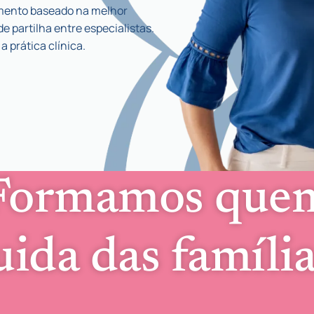
cimento baseado na melhor
e partilha entre especialistas.
 prática clínica.
Formamos que
uida das família