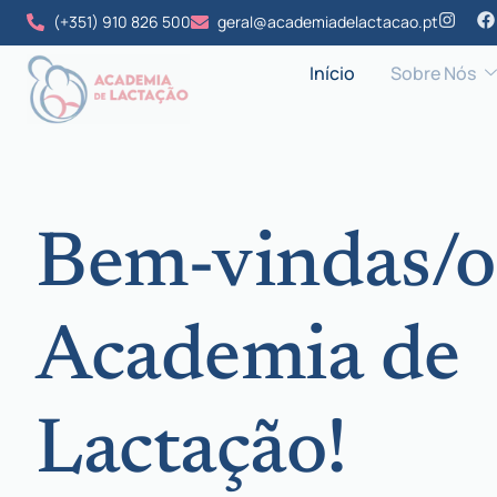
www.academiadelactacao.pt
(+351) 910 826 500
geral@academiadelactacao.pt
Início
Sobre Nós
Bem-vindas/o
Academia de
Lactação!